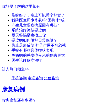
你想要了解的这里都有
足癣好了，晚上可以睡个好觉了
我院医生周少华获得“医共体”成
产生儿童硬皮病原因有哪些?
系统治疗终结硬皮病
夏天警惕足癣找上你
硬皮病如何做好日常保健？
防止足癣反复 鞋子作用不可忽视
手癣有哪些具体症状表现
鱼鳞病的并发症带来的危害更大
医生论红皮病治疗
进入热门频道>>
手机咨询
电话咨询
短信咨询
康复病例
你离康复还有多远？