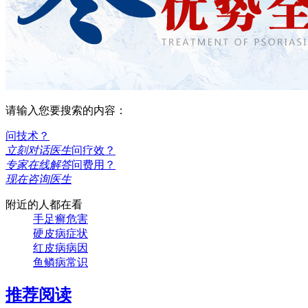
请输入您要搜索的内容：
问技术？
立刻对话医生
问疗效？
专家在线解答
问费用？
现在咨询医生
附近的人都在看
手足癣危害
硬皮病症状
红皮病病因
鱼鳞病常识
推荐阅读