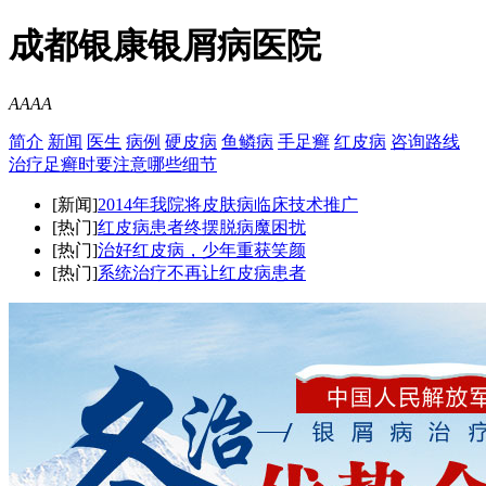
成都银康银屑病医院
A
A
A
A
简介
新闻
医生
病例
硬皮病
鱼鳞病
手足癣
红皮病
咨询
路线
治疗足癣时要注意哪些细节
[新闻]
2014年我院将皮肤病临床技术推广
[热门]
红皮病患者终摆脱病魔困扰
[热门]
治好红皮病，少年重获笑颜
[热门]
系统治疗不再让红皮病患者