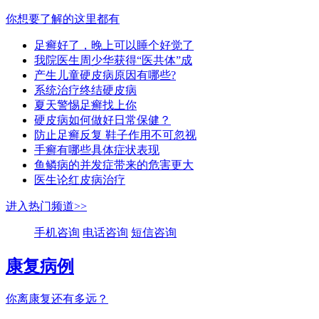
你想要了解的这里都有
足癣好了，晚上可以睡个好觉了
我院医生周少华获得“医共体”成
产生儿童硬皮病原因有哪些?
系统治疗终结硬皮病
夏天警惕足癣找上你
硬皮病如何做好日常保健？
防止足癣反复 鞋子作用不可忽视
手癣有哪些具体症状表现
鱼鳞病的并发症带来的危害更大
医生论红皮病治疗
进入热门频道>>
手机咨询
电话咨询
短信咨询
康复病例
你离康复还有多远？