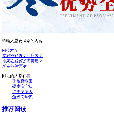
请输入您要搜索的内容：
问技术？
立刻对话医生
问疗效？
专家在线解答
问费用？
现在咨询医生
附近的人都在看
手足癣危害
硬皮病症状
红皮病病因
鱼鳞病常识
推荐阅读