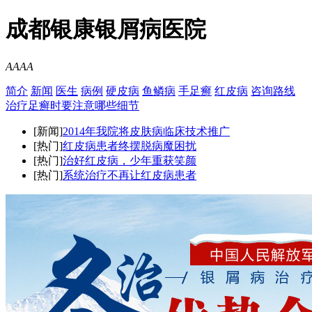
成都银康银屑病医院
A
A
A
A
简介
新闻
医生
病例
硬皮病
鱼鳞病
手足癣
红皮病
咨询
路线
治疗足癣时要注意哪些细节
[新闻]
2014年我院将皮肤病临床技术推广
[热门]
红皮病患者终摆脱病魔困扰
[热门]
治好红皮病，少年重获笑颜
[热门]
系统治疗不再让红皮病患者