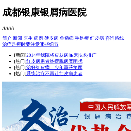
成都银康银屑病医院
A
A
A
A
简介
新闻
医生
病例
硬皮病
鱼鳞病
手足癣
红皮病
咨询
路线
治疗足癣时要注意哪些细节
[新闻]
2014年我院将皮肤病临床技术推广
[热门]
红皮病患者终摆脱病魔困扰
[热门]
治好红皮病，少年重获笑颜
[热门]
系统治疗不再让红皮病患者