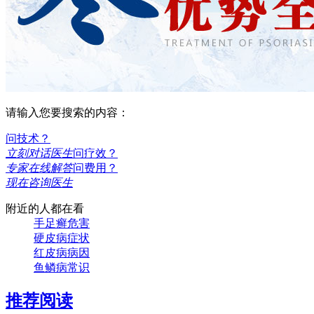
请输入您要搜索的内容：
问技术？
立刻对话医生
问疗效？
专家在线解答
问费用？
现在咨询医生
附近的人都在看
手足癣危害
硬皮病症状
红皮病病因
鱼鳞病常识
推荐阅读