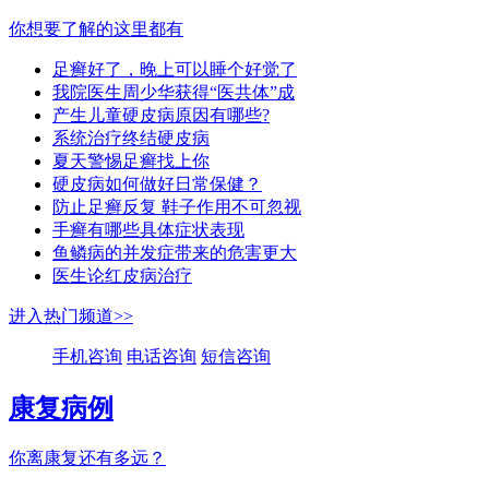
你想要了解的这里都有
足癣好了，晚上可以睡个好觉了
我院医生周少华获得“医共体”成
产生儿童硬皮病原因有哪些?
系统治疗终结硬皮病
夏天警惕足癣找上你
硬皮病如何做好日常保健？
防止足癣反复 鞋子作用不可忽视
手癣有哪些具体症状表现
鱼鳞病的并发症带来的危害更大
医生论红皮病治疗
进入热门频道>>
手机咨询
电话咨询
短信咨询
康复病例
你离康复还有多远？