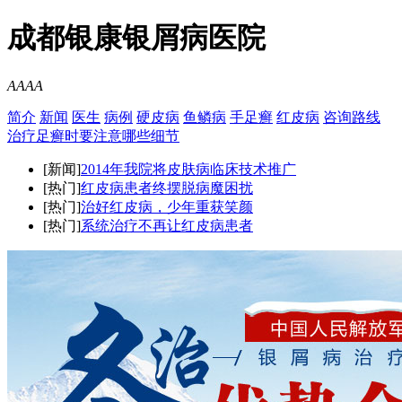
成都银康银屑病医院
A
A
A
A
简介
新闻
医生
病例
硬皮病
鱼鳞病
手足癣
红皮病
咨询
路线
治疗足癣时要注意哪些细节
[新闻]
2014年我院将皮肤病临床技术推广
[热门]
红皮病患者终摆脱病魔困扰
[热门]
治好红皮病，少年重获笑颜
[热门]
系统治疗不再让红皮病患者