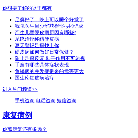
你想要了解的这里都有
足癣好了，晚上可以睡个好觉了
我院医生周少华获得“医共体”成
产生儿童硬皮病原因有哪些?
系统治疗终结硬皮病
夏天警惕足癣找上你
硬皮病如何做好日常保健？
防止足癣反复 鞋子作用不可忽视
手癣有哪些具体症状表现
鱼鳞病的并发症带来的危害更大
医生论红皮病治疗
进入热门频道>>
手机咨询
电话咨询
短信咨询
康复病例
你离康复还有多远？