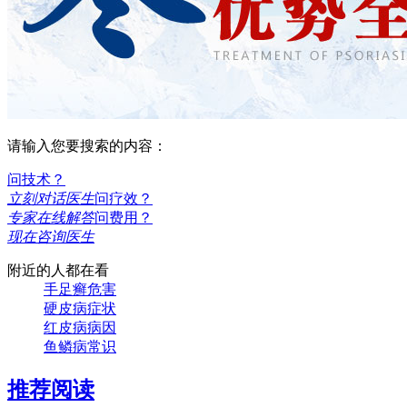
请输入您要搜索的内容：
问技术？
立刻对话医生
问疗效？
专家在线解答
问费用？
现在咨询医生
附近的人都在看
手足癣危害
硬皮病症状
红皮病病因
鱼鳞病常识
推荐阅读