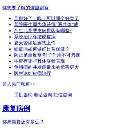
你想要了解的这里都有
足癣好了，晚上可以睡个好觉了
我院医生周少华获得“医共体”成
产生儿童硬皮病原因有哪些?
系统治疗终结硬皮病
夏天警惕足癣找上你
硬皮病如何做好日常保健？
防止足癣反复 鞋子作用不可忽视
手癣有哪些具体症状表现
鱼鳞病的并发症带来的危害更大
医生论红皮病治疗
进入热门频道>>
手机咨询
电话咨询
短信咨询
康复病例
你离康复还有多远？