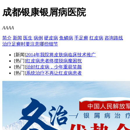
成都银康银屑病医院
A
A
A
A
简介
新闻
医生
病例
硬皮病
鱼鳞病
手足癣
红皮病
咨询
路线
治疗足癣时要注意哪些细节
[新闻]
2014年我院将皮肤病临床技术推广
[热门]
红皮病患者终摆脱病魔困扰
[热门]
治好红皮病，少年重获笑颜
[热门]
系统治疗不再让红皮病患者