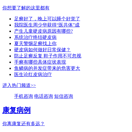
你想要了解的这里都有
足癣好了，晚上可以睡个好觉了
我院医生周少华获得“医共体”成
产生儿童硬皮病原因有哪些?
系统治疗终结硬皮病
夏天警惕足癣找上你
硬皮病如何做好日常保健？
防止足癣反复 鞋子作用不可忽视
手癣有哪些具体症状表现
鱼鳞病的并发症带来的危害更大
医生论红皮病治疗
进入热门频道>>
手机咨询
电话咨询
短信咨询
康复病例
你离康复还有多远？