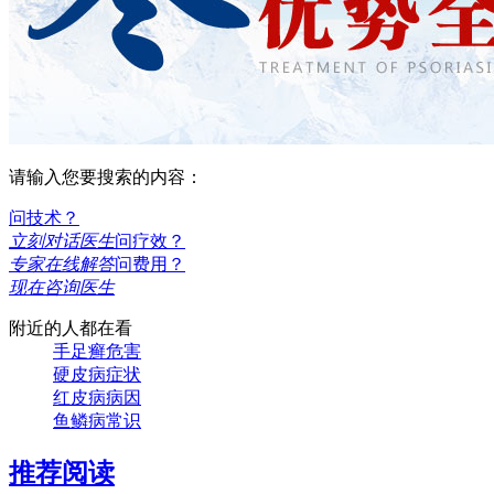
请输入您要搜索的内容：
问技术？
立刻对话医生
问疗效？
专家在线解答
问费用？
现在咨询医生
附近的人都在看
手足癣危害
硬皮病症状
红皮病病因
鱼鳞病常识
推荐阅读