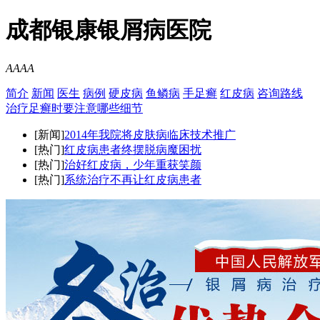
成都银康银屑病医院
A
A
A
A
简介
新闻
医生
病例
硬皮病
鱼鳞病
手足癣
红皮病
咨询
路线
治疗足癣时要注意哪些细节
[新闻]
2014年我院将皮肤病临床技术推广
[热门]
红皮病患者终摆脱病魔困扰
[热门]
治好红皮病，少年重获笑颜
[热门]
系统治疗不再让红皮病患者