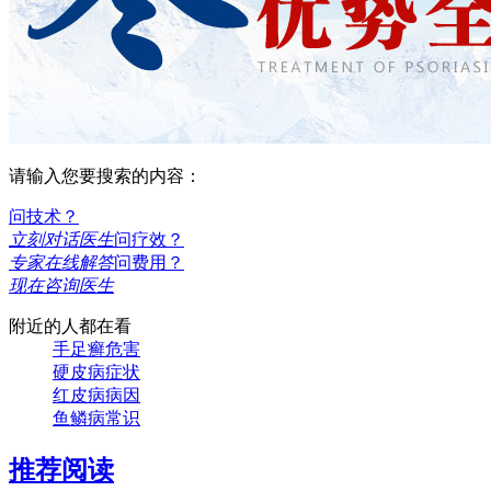
请输入您要搜索的内容：
问技术？
立刻对话医生
问疗效？
专家在线解答
问费用？
现在咨询医生
附近的人都在看
手足癣危害
硬皮病症状
红皮病病因
鱼鳞病常识
推荐阅读