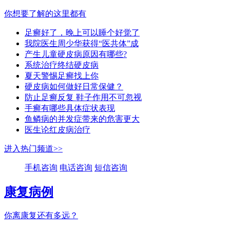
你想要了解的这里都有
足癣好了，晚上可以睡个好觉了
我院医生周少华获得“医共体”成
产生儿童硬皮病原因有哪些?
系统治疗终结硬皮病
夏天警惕足癣找上你
硬皮病如何做好日常保健？
防止足癣反复 鞋子作用不可忽视
手癣有哪些具体症状表现
鱼鳞病的并发症带来的危害更大
医生论红皮病治疗
进入热门频道>>
手机咨询
电话咨询
短信咨询
康复病例
你离康复还有多远？