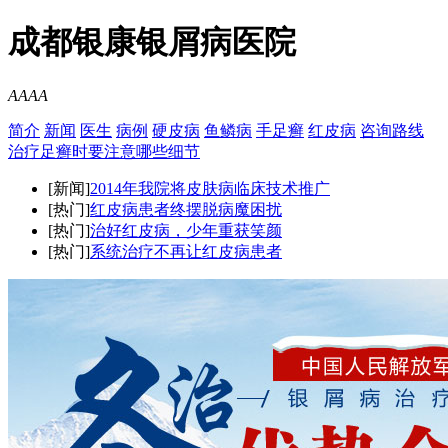
成都银康银屑病医院
A
A
A
A
简介
新闻
医生
病例
硬皮病
鱼鳞病
手足癣
红皮病
咨询
路线
治疗足癣时要注意哪些细节
[新闻]
2014年我院将皮肤病临床技术推广
[热门]
红皮病患者终摆脱病魔困扰
[热门]
治好红皮病，少年重获笑颜
[热门]
系统治疗不再让红皮病患者