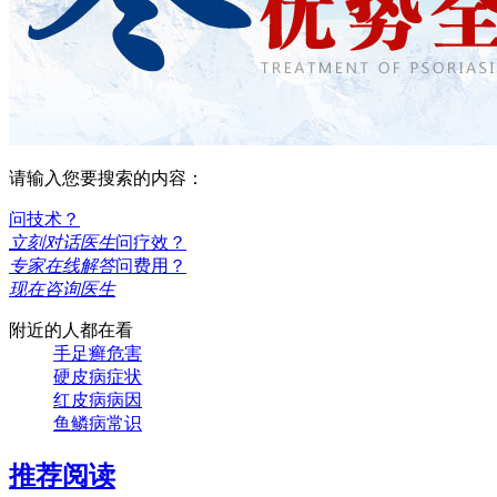
请输入您要搜索的内容：
问技术？
立刻对话医生
问疗效？
专家在线解答
问费用？
现在咨询医生
附近的人都在看
手足癣危害
硬皮病症状
红皮病病因
鱼鳞病常识
推荐阅读