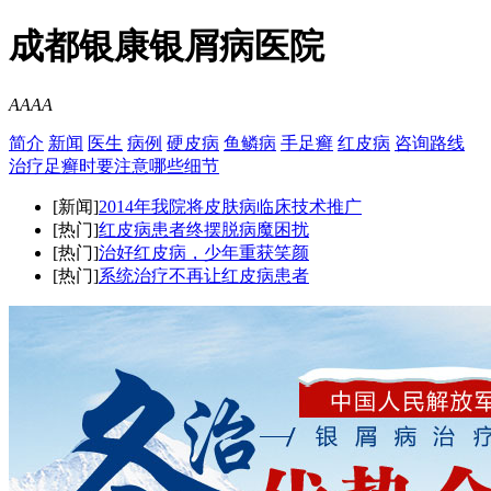
成都银康银屑病医院
A
A
A
A
简介
新闻
医生
病例
硬皮病
鱼鳞病
手足癣
红皮病
咨询
路线
治疗足癣时要注意哪些细节
[新闻]
2014年我院将皮肤病临床技术推广
[热门]
红皮病患者终摆脱病魔困扰
[热门]
治好红皮病，少年重获笑颜
[热门]
系统治疗不再让红皮病患者