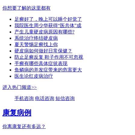
你想要了解的这里都有
足癣好了，晚上可以睡个好觉了
我院医生周少华获得“医共体”成
产生儿童硬皮病原因有哪些?
系统治疗终结硬皮病
夏天警惕足癣找上你
硬皮病如何做好日常保健？
防止足癣反复 鞋子作用不可忽视
手癣有哪些具体症状表现
鱼鳞病的并发症带来的危害更大
医生论红皮病治疗
进入热门频道>>
手机咨询
电话咨询
短信咨询
康复病例
你离康复还有多远？