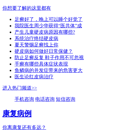
你想要了解的这里都有
足癣好了，晚上可以睡个好觉了
我院医生周少华获得“医共体”成
产生儿童硬皮病原因有哪些?
系统治疗终结硬皮病
夏天警惕足癣找上你
硬皮病如何做好日常保健？
防止足癣反复 鞋子作用不可忽视
手癣有哪些具体症状表现
鱼鳞病的并发症带来的危害更大
医生论红皮病治疗
进入热门频道>>
手机咨询
电话咨询
短信咨询
康复病例
你离康复还有多远？