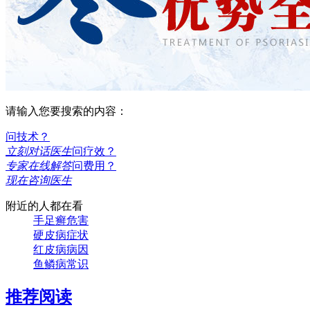
请输入您要搜索的内容：
问技术？
立刻对话医生
问疗效？
专家在线解答
问费用？
现在咨询医生
附近的人都在看
手足癣危害
硬皮病症状
红皮病病因
鱼鳞病常识
推荐阅读