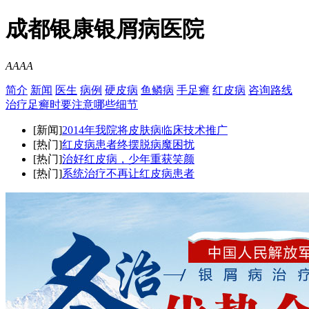
成都银康银屑病医院
A
A
A
A
简介
新闻
医生
病例
硬皮病
鱼鳞病
手足癣
红皮病
咨询
路线
治疗足癣时要注意哪些细节
[新闻]
2014年我院将皮肤病临床技术推广
[热门]
红皮病患者终摆脱病魔困扰
[热门]
治好红皮病，少年重获笑颜
[热门]
系统治疗不再让红皮病患者