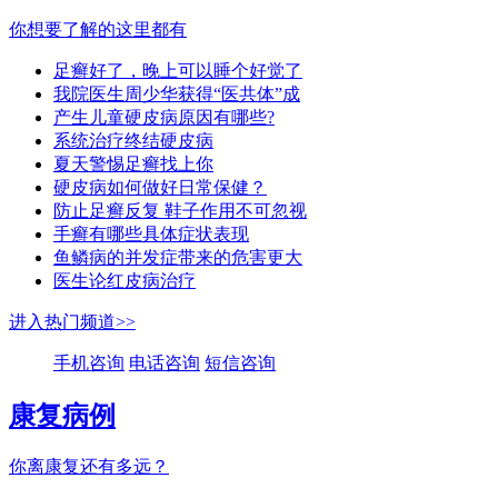
你想要了解的这里都有
足癣好了，晚上可以睡个好觉了
我院医生周少华获得“医共体”成
产生儿童硬皮病原因有哪些?
系统治疗终结硬皮病
夏天警惕足癣找上你
硬皮病如何做好日常保健？
防止足癣反复 鞋子作用不可忽视
手癣有哪些具体症状表现
鱼鳞病的并发症带来的危害更大
医生论红皮病治疗
进入热门频道>>
手机咨询
电话咨询
短信咨询
康复病例
你离康复还有多远？