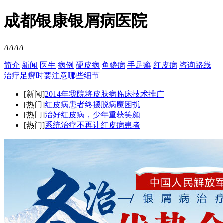
成都银康银屑病医院
A
A
A
A
简介
新闻
医生
病例
硬皮病
鱼鳞病
手足癣
红皮病
咨询
路线
治疗足癣时要注意哪些细节
[新闻]
2014年我院将皮肤病临床技术推广
[热门]
红皮病患者终摆脱病魔困扰
[热门]
治好红皮病，少年重获笑颜
[热门]
系统治疗不再让红皮病患者