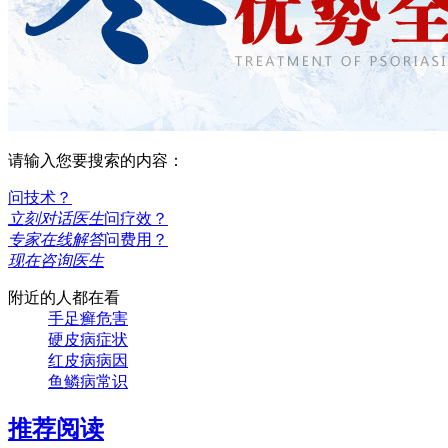
请输入您要搜索的内容：
问技术？
立刻对话医生
问疗效？
专家在线解答
问费用？
现在咨询医生
附近的人都在看
手足癣危害
硬皮病症状
红皮病病因
鱼鳞病常识
推荐阅读