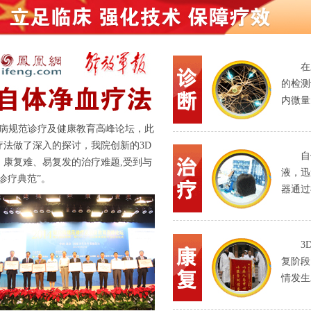
在
的检测
内微量
4银屑病规范诊疗及健康教育高峰论坛，此
法做了深入的探讨，我院创新的3D
自
康复难、易复发的治疗难题,受到与
液，迅
诊疗典范”。
器通过
3
复阶段
情发生