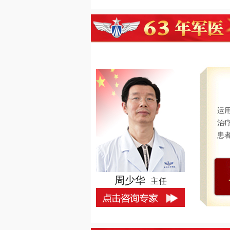
运
治
患
周少华
主任